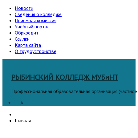
Новости
Сведения о колледже
Приемная комиссия
Учебный портал
Обркредит
Ссылки
Карта сайта
О трудоустройстве
РЫБИНСКИЙ КОЛЛЕДЖ МУБиНТ
Профессиональная образовательная организация (частное
+
A
--
Главная