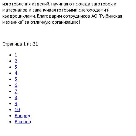
изготовления изделий, начиная от склада заготовок и
материалов и заканчивая готовыми снегоходами и
квадроциклами. Благодарим сотрудников АО "Рыбинская
механика" за отличную организацию!
Страница 1 из 21
1
2
3
4
5
6
7
8
9
10
Вперёд
В конец